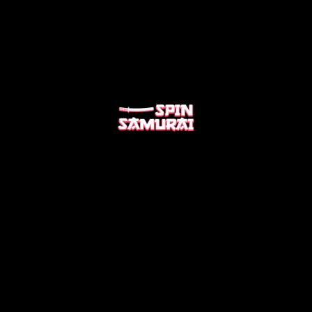
UKK
KÄYTTÖEHDOT
BONUSEHDOT
TIETOSUOJASELOSTE
MAKSUTAVAT
TOIMITTAJAT