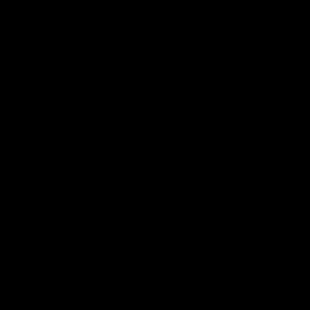
KOLIKKOPELIT
LIVE KASINO
JACKPOTIT
TUR