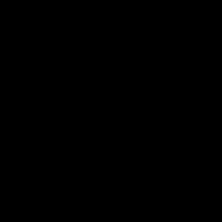
NOUVEAUTÉS
Gamzix
BGaming
JOUER
JOUER